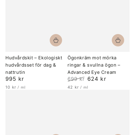
Hudvårdskit – Ekologiskt
Ögonkräm mot mörka
hudvårdsset för dag &
ringar & svullna ögon –
nattrutin
Advanced Eye Cream
Ordinarie
995 kr
624 kr
699 kr
pris
Ordinarie
Försäljningspris
Enhetspris
per
Enhetspris
per
10 kr
/
ml
42 kr
/
ml
pris