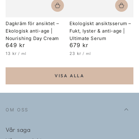
Dagkräm för ansiktet –
Ekologiskt ansiktsserum –
Ekologisk anti-age |
Fukt, lyster & anti-age |
Nourishing Day Cream
Ultimate Serum
Ordinarie
649 kr
Ordinarie
679 kr
pris
pris
Enhetspris
per
Enhetspris
per
13 kr
/
ml
23 kr
/
ml
VISA ALLA
OM OSS
Vår saga